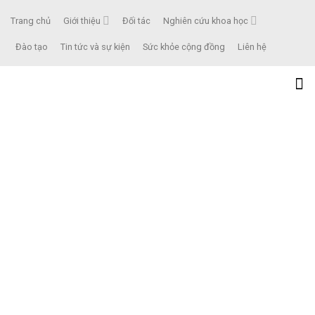
Trang chủ
Giới thiệu
Đối tác
Nghiên cứu khoa học
Đào tạo
Tin tức và sự kiện
Sức khỏe cộng đồng
Liên hệ