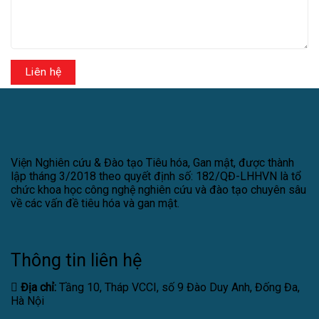
Viện Nghiên cứu & Đào tạo Tiêu hóa, Gan mật, được thành
lập tháng 3/2018 theo quyết định số: 182/QĐ-LHHVN là tổ
chức khoa học công nghệ nghiên cứu và đào tạo chuyên sâu
về các vấn đề tiêu hóa và gan mật.
Thông tin liên hệ
Địa chỉ:
Tầng 10, Tháp VCCI, số 9 Đào Duy Anh, Đống Đa,
Hà Nội