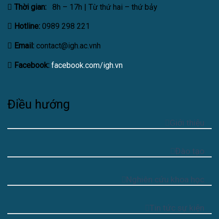
Thời gian:
8h – 17h | Từ thứ hai – thứ bảy
Hotline:
0989 298 221
Email:
contact@igh.ac.vnh
Facebook:
facebook.com/igh.vn
Điều hướng
Giới thiệu
Đào tạo
Nghiên cứu khoa học
Tin tức sự kiện