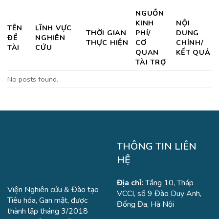
NGUỒN
KINH
NỘI
TÊN
LĨNH VỰC
THỜI GIAN
PHÍ/
DUNG
ĐỀ
NGHIÊN
THỰC HIỆN
CƠ
CHÍNH/
TÀI
CỨU
QUAN
KẾT QUẢ
TÀI TRỢ
No posts found.
THÔNG TIN LIÊN
HỆ
Địa chỉ:
Tầng 10, Tháp
Viện Nghiên cứu & Đào tạo
VCCI, số 9 Đào Duy Anh,
Tiêu hóa, Gan mật, được
Đống Đa, Hà Nội
thành lập tháng 3/2018