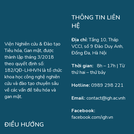
THÔNG TIN LIÊN
HỆ
Địa chỉ:
Tầng 10, Tháp
Viện Nghiên cứu & Đào tạo
VCCI, số 9 Đào Duy Anh,
Tiêu hóa, Gan mật, được
Đống Đa, Hà Nội
thành lập tháng 3/2018
theo quyết định số:
Thời gian:
8h – 17h | Từ
182/QĐ-LHHVN là tổ chức
thứ hai – thứ bảy
khoa học công nghệ nghiên
cứu và đào tạo chuyên sâu
Hotline:
0989 298 221
về các vấn đề tiêu hóa và
gan mật.
Email:
contact@igh.ac.vnh
Facebook:
facebook.com/igh.vn
ĐIỀU HƯỚNG