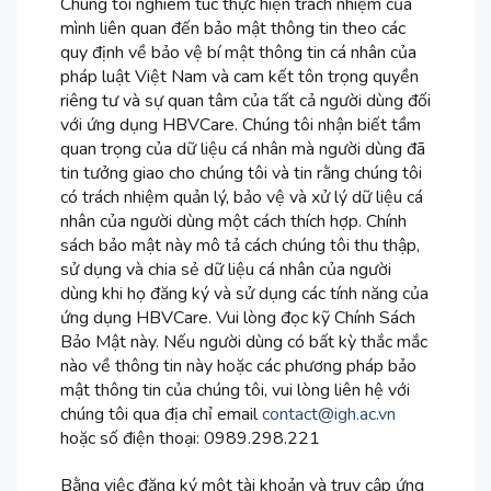
Chúng tôi nghiêm túc thực hiện trách nhiệm của
mình liên quan đến bảo mật thông tin theo các
quy định về bảo vệ bí mật thông tin cá nhân của
pháp luật Việt Nam và cam kết tôn trọng quyền
riêng tư và sự quan tâm của tất cả người dùng đối
với ứng dụng HBVCare. Chúng tôi nhận biết tầm
quan trọng của dữ liệu cá nhân mà người dùng đã
tin tưởng giao cho chúng tôi và tin rằng chúng tôi
có trách nhiệm quản lý, bảo vệ và xử lý dữ liệu cá
nhân của người dùng một cách thích hợp. Chính
sách bảo mật này mô tả cách chúng tôi thu thập,
sử dụng và chia sẻ dữ liệu cá nhân của người
dùng khi họ đăng ký và sử dụng các tính năng của
ứng dụng HBVCare. Vui lòng đọc kỹ Chính Sách
Bảo Mật này. Nếu người dùng có bất kỳ thắc mắc
nào về thông tin này hoặc các phương pháp bảo
mật thông tin của chúng tôi, vui lòng liên hệ với
chúng tôi qua địa chỉ email
contact@igh.ac.vn
hoặc số điện thoại: 0989.298.221
Bằng việc đăng ký một tài khoản và truy cập ứng