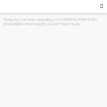
Trang chủ
|
Sức khỏe cộng đồng
|
CÁC PHƯƠNG PHÁP CHẨN
ĐOÁN BỆNH TRÀO NGƯỢC DẠ DÀY THỰC QUẢN
CÁC PHƯƠNG PHÁP CHẨN ĐOÁN
BỆNH TRÀO NGƯỢC DẠ DÀY THỰC
QUẢN
Bệnh trào ngược dạ dày thực quản (GERD) là tình trạng
dịch dạ dày trào lên thực quản gây ra các triệu chứng khó
chịu và/hoặc biến chứng. Việc phát hiện sớm và điều trị