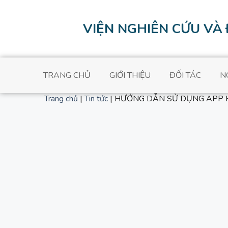
VIỆN NGHIÊN CỨU VÀ
TRANG CHỦ
GIỚI THIỆU
ĐỐI TÁC
N
Trang chủ
|
Tin tức
|
HƯỚNG DẪN SỬ DỤNG APP
HƯỚNG DẪN SỬ 