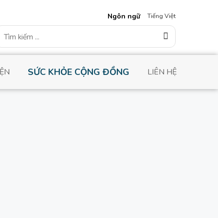
Ngôn ngữ
Tiếng Việt
earch
or:
SỨC KHỎE CỘNG ĐỒNG
IỆN
LIÊN HỆ
Tin mới nhất