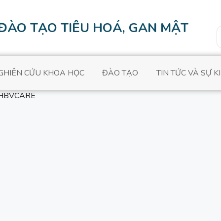
 ĐÀO TẠO TIÊU HOÁ, GAN MẬT
S
f
GHIÊN CỨU KHOA HỌC
ĐÀO TẠO
TIN TỨC VÀ SỰ K
 HBVCARE
DỤNG APP