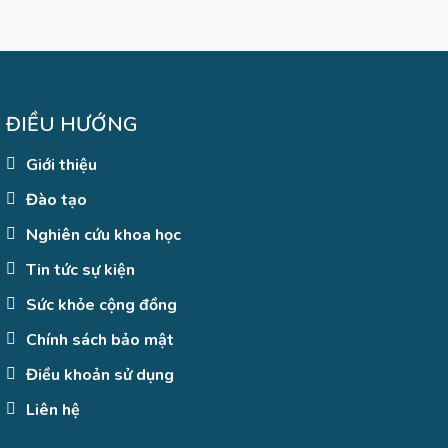
CÁC CÂU HỎI THƯỜNG GẶP CỦA BỆNH
NHÂN TRÀO NGƯỢC DẠ DÀY – THỰC QUẢN
15/01/2025
ĐIỀU HƯỚNG
Giới thiệu
Đào tạo
Nghiên cứu khoa học
Tin tức sự kiện
Sức khỏe cộng đồng
Chính sách bảo mật
Điều khoản sử dụng
Liên hệ