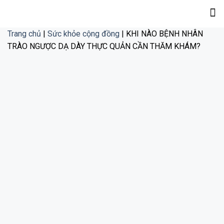
Trang chủ
|
Sức khỏe cộng đồng
|
KHI NÀO BỆNH NHÂN
TRÀO NGƯỢC DẠ DÀY THỰC QUẢN CẦN THĂM KHÁM?
KHI NÀO BỆNH NHÂN TRÀO NGƯỢC
DẠ DÀY THỰC QUẢN CẦN THĂM
KHÁM?
Trào ngược dạ dày thực quản (GERD) xảy ra khi tình
trạng dịch dạ dày trào lên thực quản gây triệu chứng khó
chịu và/hoặc biến chứng. Bệnh nhân có thể gặp các triệu